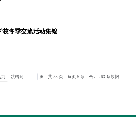
学校冬季交流活动集锦
跳转到
页
共 53 页
每页 5 条
合计 263 条数据
尾页